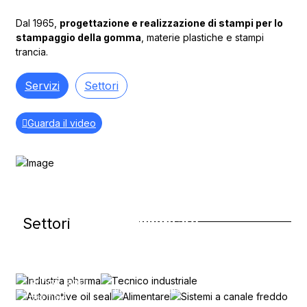
Dal 1965,
progettazione e realizzazione di stampi per lo
stampaggio della gomma
, materie plastiche e stampi
trancia.
Servizi
Settori
Guarda il video
Industria
Tecnico
Alimentare
Settori
pharma
Sistemi a
Automotive
industriale
canale
oil seal
Prodotti
Pistoni
freddo
monouso
Soffietti,
siringa, tappi
in
Tenute stelo-
membrane, anti
per fiale,
plastica
valvola, albero
vibranti, ruote
Per gomma, diretti